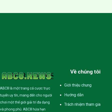
Về chúng tôi
Giới thiệu chung
ABC8 là một trang cá cược trực
Hướng dẫn
tuyến uy tín, mang đến cho người
chơi một thế giới giải trí đa dạng
Trách nhiệm tham gia
và phong phú. ABC8 hứa hẹn