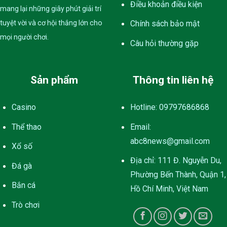
Điều khoản điều kiện
mang lại những giây phút giải trí
tuyệt vời và cơ hội thắng lớn cho
Chính sách bảo mật
mọi người chơi.
Câu hỏi thường gặp
Sản phẩm
Thông tin liên hệ
Casino
Hotline: 09797686868
Thể thao
Email:
abc8news@gmail.com
Xổ số
Địa chỉ: 111 Đ. Nguyễn Du,
Đá gà
Phường Bến Thành, Quận 1,
Bắn cá
Hồ Chí Minh, Việt Nam
Trò chơi