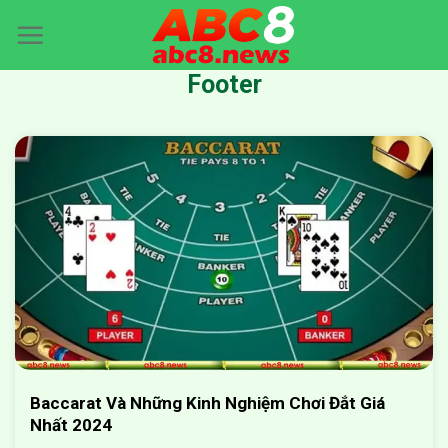
Chuyển
đến
nội
Footer
dung
Baccarat Và Những Kinh Nghiệm Chơi Đắt Giá
Nhất 2024