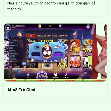
Nếu là người yêu thích các trò chơi giải trí đơn giản, dễ
thắng thì...
Abc8 Trò Chơi