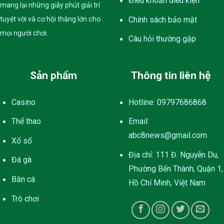
Điều khoản điều kiện
mang lại những giây phút giải trí
tuyệt vời và cơ hội thắng lớn cho
Chính sách bảo mật
mọi người chơi.
Câu hỏi thường gặp
Sản phẩm
Thông tin liên hệ
Casino
Hotline: 09797686868
Thể thao
Email:
abc8news@gmail.com
Xổ số
Địa chỉ: 111 Đ. Nguyễn Du,
Đá gà
Phường Bến Thành, Quận 1,
Bắn cá
Hồ Chí Minh, Việt Nam
Trò chơi